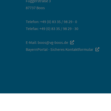
Fuggerstraße 3
87737 Boos
Telefon:
+49 (0) 83 35 / 98 29 - 0
Telefax: +49 (0) 83 35 / 98 29 - 30
E-Mail:
boos@vg-boos.de
BayernPortal - Sicheres Kontaktformular