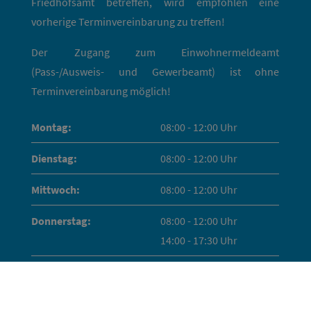
Friedhofsamt betreffen, wird empfohlen eine
vorherige Terminvereinbarung zu treffen!
Der Zugang zum Einwohnermeldeamt
(Pass-/Ausweis- und Gewerbeamt) ist ohne
Terminvereinbarung möglich!
Montag:
08:00 - 12:00 Uhr
Dienstag:
08:00 - 12:00 Uhr
Mittwoch:
08:00 - 12:00 Uhr
Donnerstag:
08:00 - 12:00 Uhr
14:00 - 17:30 Uhr
Freitag:
08:00 - 12:00 Uhr