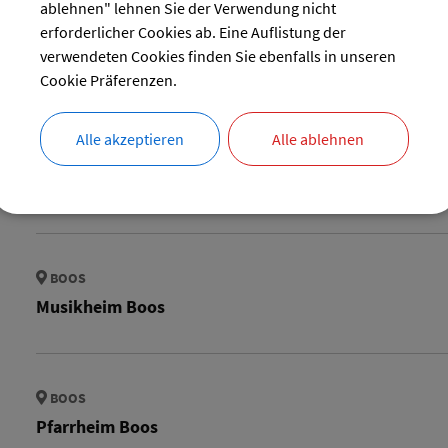
ablehnen" lehnen Sie der Verwendung nicht
erforderlicher Cookies ab. Eine Auflistung der
BOOS
verwendeten Cookies finden Sie ebenfalls in unseren
Dorfgemeinschaftshaus Boos
Cookie Präferenzen.
Alle akzeptieren
Alle ablehnen
BOOS
Kirche Reichau
BOOS
Musikheim Boos
BOOS
Pfarrheim Boos