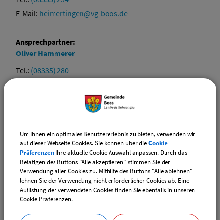
E-Mail:
heimertingen@vg-boos.de
Ansprechpartner:
Oliver
Hammerer
Tel.:
(08335) 280
E-Mail:
pless@vg-boos.de
Ansprechpartner:
Reinhard
Schaupp
Um Ihnen ein optimales Benutzererlebnis zu bieten, verwenden wir
Tel.:
(08335) 217
auf dieser Webseite Cookies. Sie können über die
Cookie
Präferenzen
Ihre aktuelle Cookie Auswahl anpassen. Durch das
E-Mail:
fellheim@vg-boos.de
Betätigen des Buttons "Alle akzeptieren" stimmen Sie der
Verwendung aller Cookies zu. Mithilfe des Buttons "Alle ablehnen"
lehnen Sie der Verwendung nicht erforderlicher Cookies ab. Eine
Ansprechpartner:
Auflistung der verwendeten Cookies finden Sie ebenfalls in unseren
Helmut
Erben
Cookie Präferenzen.
Tel.:
(08335) 9829-0