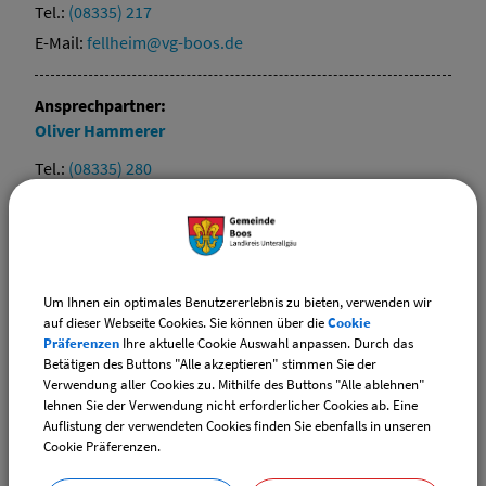
Tel.:
(08335) 217
E-Mail:
fellheim@vg-boos.de
Ansprechpartner:
Oliver
Hammerer
Tel.:
(08335) 280
E-Mail:
pless@vg-boos.de
Ansprechpartner:
Josef
Wechsel
Um Ihnen ein optimales Benutzererlebnis zu bieten, verwenden wir
auf dieser Webseite Cookies. Sie können über die
Cookie
Tel.:
(08335) 234
Präferenzen
Ihre aktuelle Cookie Auswahl anpassen. Durch das
E-Mail:
heimertingen@vg-boos.de
Betätigen des Buttons "Alle akzeptieren" stimmen Sie der
Verwendung aller Cookies zu. Mithilfe des Buttons "Alle ablehnen"
lehnen Sie der Verwendung nicht erforderlicher Cookies ab. Eine
Ansprechpartner:
Auflistung der verwendeten Cookies finden Sie ebenfalls in unseren
Helmut
Erben
Cookie Präferenzen.
Tel.:
(08335) 9829-0