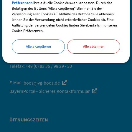
Präferenzen
Ihre aktuelle Cookie Auswahl anpassen. Durch das
Betätigen des Buttons "Alle akzeptieren" stimmen Sie der
SO ERREICHEN SIE UNS
Verwendung aller Cookies zu. Mithilfe des Buttons "Alle ablehnen"
lehnen Sie der Verwendung nicht erforderlicher Cookies ab. Eine
Gemeinde Boos
Auflistung der verwendeten Cookies finden Sie ebenfalls in unseren
Cookie Präferenzen.
Fuggerstraße 3
87737 Boos
Alle akzeptieren
Alle ablehnen
Telefon:
+49 (0) 83 35 / 98 29 - 0
Telefax: +49 (0) 83 35 / 98 29 - 30
E-Mail:
boos@vg-boos.de
BayernPortal - Sicheres Kontaktformular
ÖFFNUNGSZEITEN