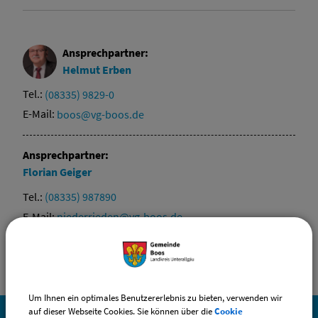
Ansprechpartner:
Helmut
Erben
Tel.:
(08335) 9829-0
E-Mail:
boos@vg-boos.de
Ansprechpartner:
Florian
Geiger
Tel.:
(08335) 987890
E-Mail:
niederrieden@vg-boos.de
Um Ihnen ein optimales Benutzererlebnis zu bieten, verwenden wir
auf dieser Webseite Cookies. Sie können über die
Cookie