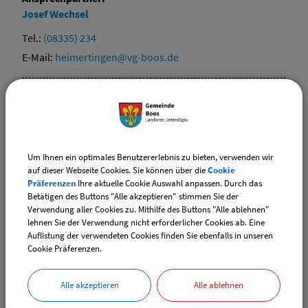
Josef
Wechsel
Tel.:
(08335) 234
E-Mail:
heimertingen@vg-boos.de
Ansprechpartner:
Oliver
Hammerer
Tel.:
(08335) 280
E-Mail:
pless@vg-boos.de
Um Ihnen ein optimales Benutzererlebnis zu bieten, verwenden wir
auf dieser Webseite Cookies. Sie können über die
Cookie
Präferenzen
Ihre aktuelle Cookie Auswahl anpassen. Durch das
Ansprechpartner:
Betätigen des Buttons "Alle akzeptieren" stimmen Sie der
Verwendung aller Cookies zu. Mithilfe des Buttons "Alle ablehnen"
Helmut
Erben
lehnen Sie der Verwendung nicht erforderlicher Cookies ab. Eine
Tel.:
(08335) 9829-0
Auflistung der verwendeten Cookies finden Sie ebenfalls in unseren
Cookie Präferenzen.
E-Mail:
boos@vg-boos.de
Alle akzeptieren
Alle ablehnen