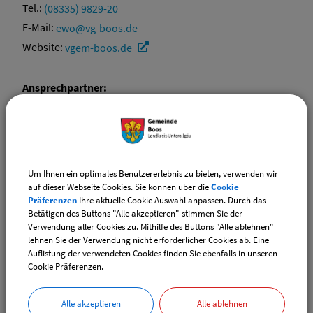
Tel.:
(08335) 9829-20
E-Mail:
ewo@vg-boos.de
Website:
vgem-boos.de
Ansprechpartner:
Amina
Schmucker
Tel.:
(08335) 9829-16
E-Mail:
standesamt@vg-boos.de
Website:
vgem-boos.de
Um Ihnen ein optimales Benutzererlebnis zu bieten, verwenden wir
auf dieser Webseite Cookies. Sie können über die
Cookie
Präferenzen
Ihre aktuelle Cookie Auswahl anpassen. Durch das
Ansprechpartner:
Betätigen des Buttons "Alle akzeptieren" stimmen Sie der
Elvira
Ehrle
Verwendung aller Cookies zu. Mithilfe des Buttons "Alle ablehnen"
lehnen Sie der Verwendung nicht erforderlicher Cookies ab. Eine
Tel.:
(08335) 9829-17
Auflistung der verwendeten Cookies finden Sie ebenfalls in unseren
Cookie Präferenzen.
E-Mail:
ewo@vg-boos.de
Website:
vgem-boos.de
Alle akzeptieren
Alle ablehnen