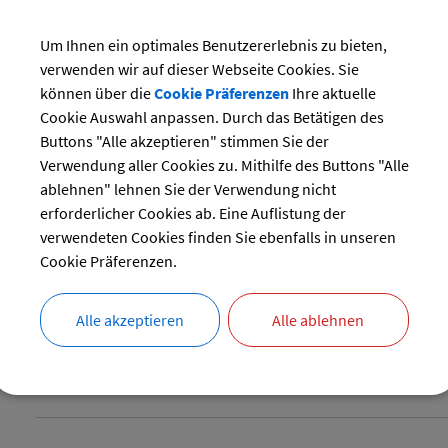
FEUERWEHREINSATZ; E
Um Ihnen ein optimales Benutzererlebnis zu bieten,
verwenden wir auf dieser Webseite Cookies. Sie
KOSTENERSATZ
können über die
Cookie Präferenzen
Ihre aktuelle
Cookie Auswahl anpassen. Durch das Betätigen des
Buttons "Alle akzeptieren" stimmen Sie der
Die Gemeinden können unter bestimmten Voraussetzungen Er
Verwendung aller Cookies zu. Mithilfe des Buttons "Alle
die notwendigen Aufwendungen verlangen, die ihnen durch 
ablehnen" lehnen Sie der Verwendung nicht
Einsätze und Sicherheitswachen gemeindlicher Feuerwehren
erforderlicher Cookies ab. Eine Auflistung der
entstanden sind.
verwendeten Cookies finden Sie ebenfalls in unseren
Cookie Präferenzen.
LANGBESCHREIBUNG
Alle akzeptieren
Alle ablehnen
RECHTSBEHELF