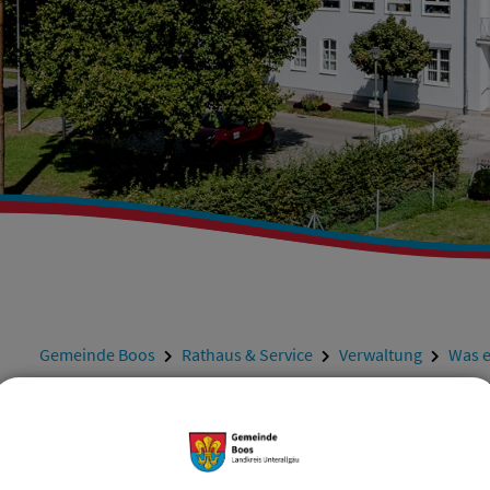
Gemeinde Boos
Rathaus & Service
Verwaltung
Was e
ZURÜCK