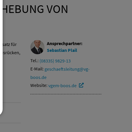
RHEBUNG VON
Ansprechpartner:
satz für
Sebastian
Plail
Ausrücken,
Tel.:
(08335) 9829-13
E-Mail:
geschaeftsleitung@vg-
boos.de
Website:
vgem-boos.de