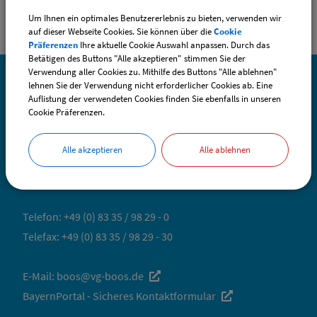
Um Ihnen ein optimales Benutzererlebnis zu bieten, verwenden wir
auf dieser Webseite Cookies. Sie können über die
Cookie
Präferenzen
Ihre aktuelle Cookie Auswahl anpassen. Durch das
Betätigen des Buttons "Alle akzeptieren" stimmen Sie der
Verwendung aller Cookies zu. Mithilfe des Buttons "Alle ablehnen"
lehnen Sie der Verwendung nicht erforderlicher Cookies ab. Eine
Auflistung der verwendeten Cookies finden Sie ebenfalls in unseren
SO ERREICHEN SIE UNS
Cookie Präferenzen.
Gemeinde Boos
Alle akzeptieren
Alle ablehnen
Fuggerstraße 3
87737 Boos
Telefon:
+49 (0) 83 35 / 98 29 - 0
Telefax: +49 (0) 83 35 / 98 29 - 30
E-Mail:
boos@vg-boos.de
BayernPortal - Sicheres Kontaktformular