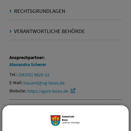
RECHTSGRUNDLAGEN
VERANTWORTLICHE BEHÖRDE
Ansprechpartner:
Alexandra
Scherer
Tel.:
(08335) 9829-22
E-Mail:
bauamt@vg-boos.de
Website:
https:/vgem-boos.de
Sachgebiete
Beitragswesen