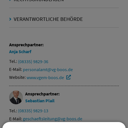
VERANTWORTLICHE BEHÖRDE
Ansprechpartner:
Anja
Scharf
Tel.:
(08335) 9829-36
E-Mail:
personalamt@vg-boos.de
Website:
www.vgem-boos.de
Ansprechpartner:
Sebastian
Plail
Tel.:
(08335) 9829-13
E-Mail:
geschaeftsleitung@vg-boos.de
Website:
vgem-boos.de