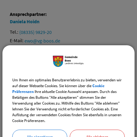
Ansprechpartner:
Daniela
Hoidn
Tel.:
(08335) 9829-20
E-Mail:
ewo@vg-boos.de
Website:
vgem-boos.de
Ansprechpartner:
Elvira
Ehrle
Um Ihnen ein optimales Benutzererlebnis zu bieten, verwenden wir
Tel.:
(08335) 9829-17
auf dieser Webseite Cookies. Sie können über die
Cookie
Präferenzen
Ihre aktuelle Cookie Auswahl anpassen. Durch das
E-Mail:
ewo@vg-boos.de
Betätigen des Buttons "Alle akzeptieren" stimmen Sie der
Website:
vgem-boos.de
Verwendung aller Cookies zu. Mithilfe des Buttons "Alle ablehnen"
lehnen Sie der Verwendung nicht erforderlicher Cookies ab. Eine
Auflistung der verwendeten Cookies finden Sie ebenfalls in unseren
Sachgebiete
Cookie Präferenzen.
Einwohnermelde- / Passamt
Alle akzeptieren
Alle ablehnen