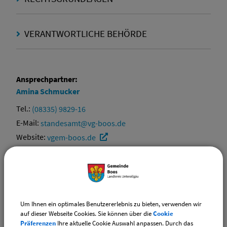
VERANTWORTLICHE BEHÖRDE
Ansprechpartner:
Amina
Schmucker
Tel.:
(08335) 9829-16
E-Mail:
standesamt@vg-boos.de
Website:
vgem-boos.de
Ansprechpartner:
Daniela
Hoidn
Tel.:
(08335) 9829-20
Um Ihnen ein optimales Benutzererlebnis zu bieten, verwenden wir
E-Mail:
ewo@vg-boos.de
auf dieser Webseite Cookies. Sie können über die
Cookie
Präferenzen
Ihre aktuelle Cookie Auswahl anpassen. Durch das
Website:
vgem-boos.de