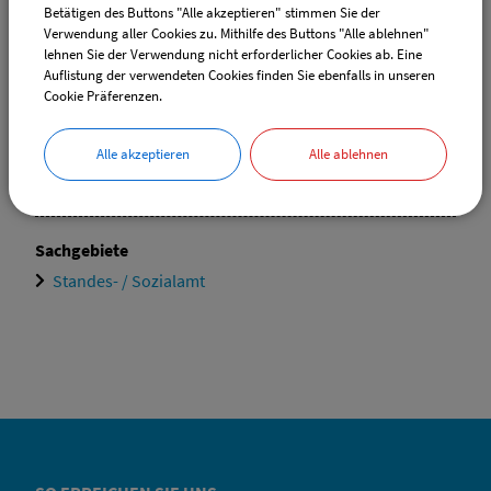
Betätigen des Buttons "Alle akzeptieren" stimmen Sie der
Verwendung aller Cookies zu. Mithilfe des Buttons "Alle ablehnen"
lehnen Sie der Verwendung nicht erforderlicher Cookies ab. Eine
Ansprechpartner:
Auflistung der verwendeten Cookies finden Sie ebenfalls in unseren
Elvira
Ehrle
Cookie Präferenzen.
Tel.:
(08335) 9829-17
E-Mail:
ewo@vg-boos.de
Alle akzeptieren
Alle ablehnen
Website:
vgem-boos.de
Sachgebiete
Standes- / Sozialamt