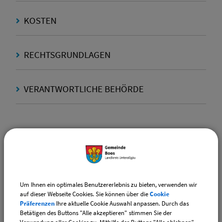
KOSTEN
RECHTSGRUNDLAGEN
VERANTWORTLICHE BEHÖRDE
Ansprechpartner:
Amina
Schmucker
Tel.:
(08335) 9829-16
E-Mail:
standesamt@vg-boos.de
Um Ihnen ein optimales Benutzererlebnis zu bieten, verwenden wir
Website:
vgem-boos.de
auf dieser Webseite Cookies. Sie können über die
Cookie
Präferenzen
Ihre aktuelle Cookie Auswahl anpassen. Durch das
Betätigen des Buttons "Alle akzeptieren" stimmen Sie der
Ansprechpartner: