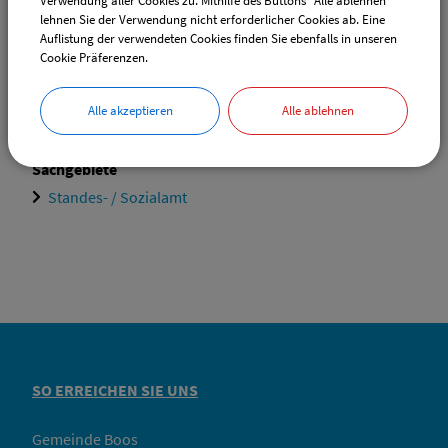
Verwendung aller Cookies zu. Mithilfe des Buttons "Alle ablehnen"
Daniela
Hoidn
lehnen Sie der Verwendung nicht erforderlicher Cookies ab. Eine
Auflistung der verwendeten Cookies finden Sie ebenfalls in unseren
Tel.:
(08335) 9829-20
Cookie Präferenzen.
E-Mail:
ewo@vg-boos.de
Website:
vgem-boos.de
Alle akzeptieren
Alle ablehnen
Sachgebiete
Standes- / Sozialamt
SO ERREICHEN SIE UNS
Gemeinde Boos