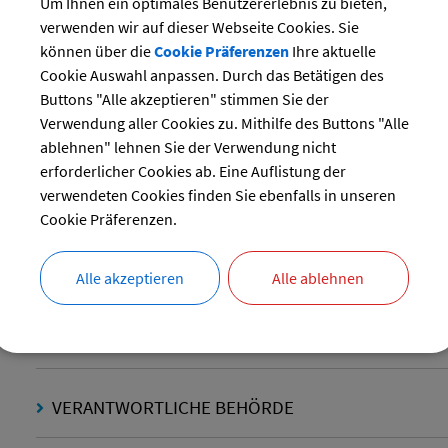
Um Ihnen ein optimales Benutzererlebnis zu bieten,
KOMMUNALES
verwenden wir auf dieser Webseite Cookies. Sie
können über die
Cookie Präferenzen
Ihre aktuelle
Cookie Auswahl anpassen. Durch das Betätigen des
ORGANISATIONSMANAG
Buttons "Alle akzeptieren" stimmen Sie der
Verwendung aller Cookies zu. Mithilfe des Buttons "Alle
INFORMATIONEN
ablehnen" lehnen Sie der Verwendung nicht
erforderlicher Cookies ab. Eine Auflistung der
verwendeten Cookies finden Sie ebenfalls in unseren
Cookie Präferenzen.
Die allgemeine innerbetriebliche Organisation ist eine wichti
Verwaltungsaufgabe von Behörden.
Alle akzeptieren
Alle ablehnen
LANGBESCHREIBUNG
VERANTWORTLICHE BEHÖRDE