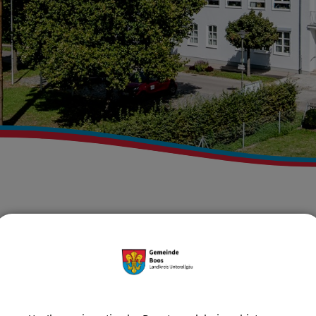
Gemeinde Boos
Rathaus & Service
Verwaltung
Was e
ZURÜCK