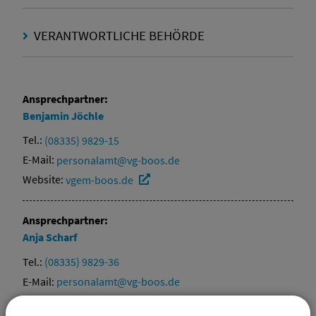
VERANTWORTLICHE BEHÖRDE
Ansprechpartner:
Benjamin
Jöchle
Tel.:
(08335) 9829-15
E-Mail:
personalamt@vg-boos.de
Website:
vgem-boos.de
Ansprechpartner:
Anja
Scharf
Tel.:
(08335) 9829-36
E-Mail:
personalamt@vg-boos.de
Website:
www.vgem-boos.de