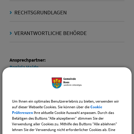
RECHTSGRUNDLAGEN
VERANTWORTLICHE BEHÖRDE
Ansprechpartner:
Daniela
Hoidn
Tel.:
(08335) 9829-20
E-Mail:
ewo@vg-boos.de
Website:
vgem-boos.de
Um Ihnen ein optimales Benutzererlebnis zu bieten, verwenden wir
auf dieser Webseite Cookies. Sie können über die
Cookie
Ansprechpartner:
Präferenzen
Ihre aktuelle Cookie Auswahl anpassen. Durch das
Elvira
Ehrle
Betätigen des Buttons "Alle akzeptieren" stimmen Sie der
Verwendung aller Cookies zu. Mithilfe des Buttons "Alle ablehnen"
Tel.:
(08335) 9829-17
lehnen Sie der Verwendung nicht erforderlicher Cookies ab. Eine