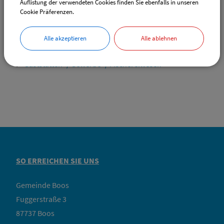
Auflistung der verwendeten Cookies finden Sie ebenfalls in unseren
E-Mail:
ewo@vg-boos.de
Cookie Präferenzen.
Website:
vgem-boos.de
Alle akzeptieren
Alle ablehnen
Sachgebiete
Gaststätten- / Gewerbe- / Fischereiwesen
SO ERREICHEN SIE UNS
Gemeinde Boos
Fuggerstraße 3
87737 Boos