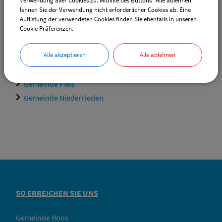
Verwendung aller Cookies zu. Mithilfe des Buttons "Alle ablehnen"
lehnen Sie der Verwendung nicht erforderlicher Cookies ab. Eine
Auflistung der verwendeten Cookies finden Sie ebenfalls in unseren
Sachgebiete
Cookie Präferenzen.
Gemeinde Fellheim
Alle akzeptieren
Alle ablehnen
Gemeinde Boos
Gemeinde Heimertingen
Gemeinde Pleß
Gemeinde Niederrieden
SO ERREICHEN SIE UNS
Gemeinde Boos