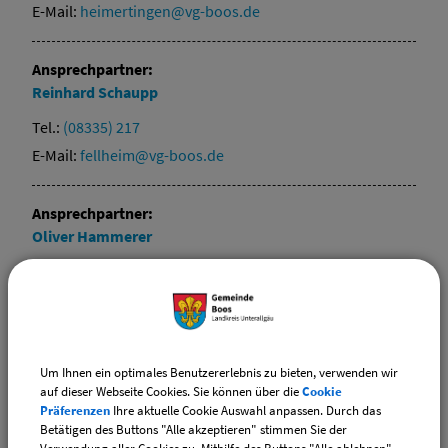
E-Mail:
heimertingen@vg-boos.de
Ansprechpartner:
Reinhard
Schaupp
Tel.:
(08335) 217
E-Mail:
fellheim@vg-boos.de
Ansprechpartner:
Oliver
Hammerer
Tel.:
(08335) 280
E-Mail:
pless@vg-boos.de
Ansprechpartner:
Um Ihnen ein optimales Benutzererlebnis zu bieten, verwenden wir
Florian
Geiger
auf dieser Webseite Cookies. Sie können über die
Cookie
Präferenzen
Ihre aktuelle Cookie Auswahl anpassen. Durch das
Tel.:
(08335) 987890
Betätigen des Buttons "Alle akzeptieren" stimmen Sie der
E-Mail:
niederrieden@vg-boos.de