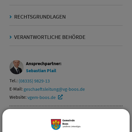
RECHTSGRUNDLAGEN
VERANTWORTLICHE BEHÖRDE
Ansprechpartner:
Sebastian
Plail
Tel.:
(08335) 9829-13
E-Mail:
geschaeftsleitung@vg-boos.de
Website:
vgem-boos.de
Sachgebiete
Öffentliche Sicherheit u. Ordnung