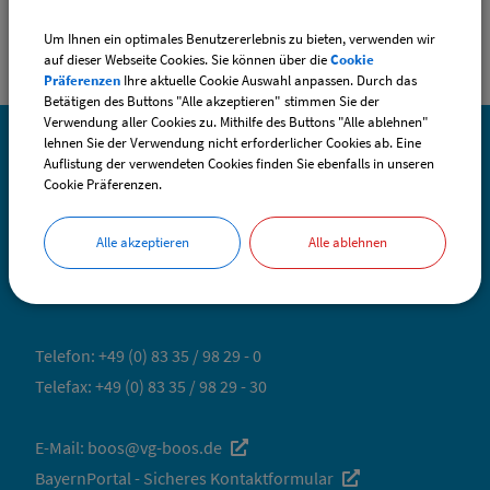
Um Ihnen ein optimales Benutzererlebnis zu bieten, verwenden wir
auf dieser Webseite Cookies. Sie können über die
Cookie
Präferenzen
Ihre aktuelle Cookie Auswahl anpassen. Durch das
Betätigen des Buttons "Alle akzeptieren" stimmen Sie der
Verwendung aller Cookies zu. Mithilfe des Buttons "Alle ablehnen"
lehnen Sie der Verwendung nicht erforderlicher Cookies ab. Eine
Auflistung der verwendeten Cookies finden Sie ebenfalls in unseren
SO ERREICHEN SIE UNS
Cookie Präferenzen.
Gemeinde Boos
Alle akzeptieren
Alle ablehnen
Fuggerstraße 3
87737 Boos
Telefon:
+49 (0) 83 35 / 98 29 - 0
Telefax: +49 (0) 83 35 / 98 29 - 30
E-Mail:
boos@vg-boos.de
BayernPortal - Sicheres Kontaktformular