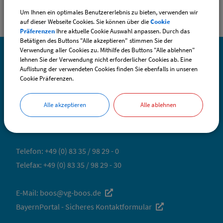
Um Ihnen ein optimales Benutzererlebnis zu bieten, verwenden wir
auf dieser Webseite Cookies. Sie können über die
Cookie
Präferenzen
Ihre aktuelle Cookie Auswahl anpassen. Durch das
Betätigen des Buttons "Alle akzeptieren" stimmen Sie der
Verwendung aller Cookies zu. Mithilfe des Buttons "Alle ablehnen"
lehnen Sie der Verwendung nicht erforderlicher Cookies ab. Eine
Auflistung der verwendeten Cookies finden Sie ebenfalls in unseren
SO ERREICHEN SIE UNS
Cookie Präferenzen.
Gemeinde Boos
Alle akzeptieren
Alle ablehnen
Fuggerstraße 3
87737 Boos
Telefon:
+49 (0) 83 35 / 98 29 - 0
Telefax: +49 (0) 83 35 / 98 29 - 30
E-Mail:
boos@vg-boos.de
BayernPortal - Sicheres Kontaktformular