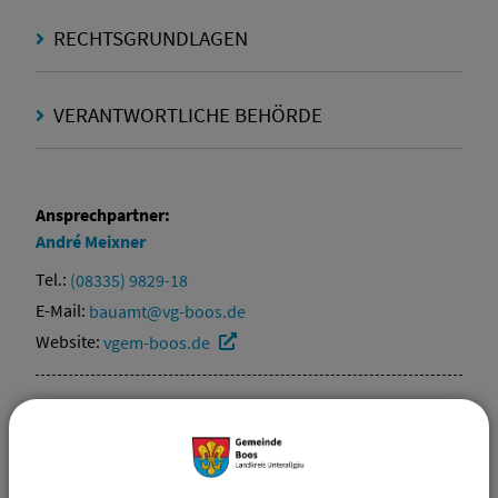
RECHTSGRUNDLAGEN
VERANTWORTLICHE BEHÖRDE
Ansprechpartner:
André
Meixner
Tel.:
(08335) 9829-18
E-Mail:
bauamt@vg-boos.de
Website:
vgem-boos.de
Sachgebiete
Beitragswesen