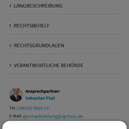
LANGBESCHREIBUNG
RECHTSBEHELF
RECHTSGRUNDLAGEN
VERANTWORTLICHE BEHÖRDE
Ansprechpartner:
Sebastian
Plail
Tel.:
(08335) 9829-13
E-Mail:
geschaeftsleitung@vg-boos.de
Website:
vgem-boos.de