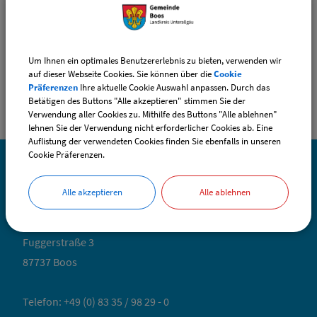
Sachgebiete
Geschäftsstellenleitung
Um Ihnen ein optimales Benutzererlebnis zu bieten, verwenden wir
auf dieser Webseite Cookies. Sie können über die
Cookie
Präferenzen
Ihre aktuelle Cookie Auswahl anpassen. Durch das
Betätigen des Buttons "Alle akzeptieren" stimmen Sie der
Verwendung aller Cookies zu. Mithilfe des Buttons "Alle ablehnen"
lehnen Sie der Verwendung nicht erforderlicher Cookies ab. Eine
Auflistung der verwendeten Cookies finden Sie ebenfalls in unseren
Cookie Präferenzen.
SO ERREICHEN SIE UNS
Alle akzeptieren
Alle ablehnen
Gemeinde Boos
Fuggerstraße 3
87737 Boos
Telefon:
+49 (0) 83 35 / 98 29 - 0