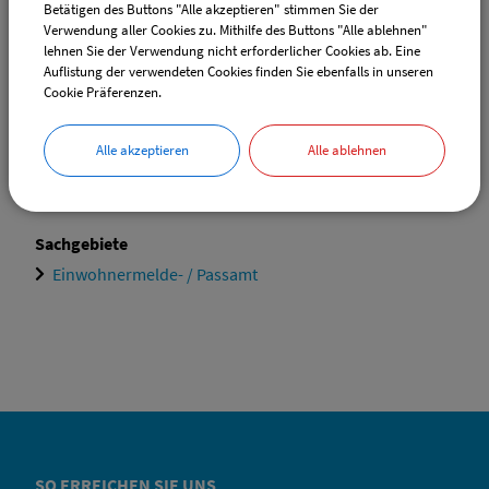
Betätigen des Buttons "Alle akzeptieren" stimmen Sie der
Verwendung aller Cookies zu. Mithilfe des Buttons "Alle ablehnen"
Ansprechpartner:
lehnen Sie der Verwendung nicht erforderlicher Cookies ab. Eine
Auflistung der verwendeten Cookies finden Sie ebenfalls in unseren
Elvira
Ehrle
Cookie Präferenzen.
Tel.:
(08335) 9829-17
E-Mail:
ewo@vg-boos.de
Alle akzeptieren
Alle ablehnen
Website:
vgem-boos.de
Sachgebiete
Einwohnermelde- / Passamt
SO ERREICHEN SIE UNS