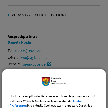
VERANTWORTLICHE BEHÖRDE
Ansprechpartner:
Daniela
Hoidn
Tel.:
(08335) 9829-20
E-Mail:
ewo@vg-boos.de
Website:
vgem-boos.de
Ansprechpartner:
Amina
Schmucker
Tel.:
(08335) 9829-16
Um Ihnen ein optimales Benutzererlebnis zu bieten, verwenden wir
E-Mail:
standesamt@vg-boos.de
auf dieser Webseite Cookies. Sie können über die
Cookie
Website:
vgem-boos.de
Präferenzen
Ihre aktuelle Cookie Auswahl anpassen. Durch das