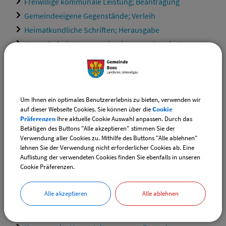
Freiwillige kommunale Leistung; Beantragung
Gemeindeeigene Gegenstände; Verleih
Heimatkundliche Schriften; Herausgabe
Jugendarbeit; Inanspruchnahme von Angeboten
Kommunale Ferienangebote; Informationen und
Anmeldung
Kommunale Karten und Geodaten; Erhalt
Kommunale Liegenschaftsverwaltung; Informationen
Um Ihnen ein optimales Benutzererlebnis zu bieten, verwenden wir
auf dieser Webseite Cookies. Sie können über die
Cookie
Kommunale öffentliche Einrichtungen; Erlass einer
Präferenzen
Ihre aktuelle Cookie Auswahl anpassen. Durch das
Benutzungsordnung
Betätigen des Buttons "Alle akzeptieren" stimmen Sie der
Verwendung aller Cookies zu. Mithilfe des Buttons "Alle ablehnen"
Kommunale öffentliche Einrichtungen; Zahlung der
lehnen Sie der Verwendung nicht erforderlicher Cookies ab. Eine
Benutzungsgebühren
Auflistung der verwendeten Cookies finden Sie ebenfalls in unseren
Cookie Präferenzen.
Kommunale Publikationen und Materialien; Erhalt
Kommunale Registraturarbeiten; Informationen
Alle akzeptieren
Alle ablehnen
Kommunale Veranstaltungen; Informationen und
Anmeldung