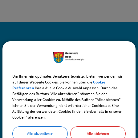
SO ERREICHEN SIE UNS
Gemeinde Boos
Fuggerstraße 3
87737 Boos
Um Ihnen ein optimales Benutzererlebnis zu bieten, verwenden wir
auf dieser Webseite Cookies. Sie können über die
Cookie
Präferenzen
Ihre aktuelle Cookie Auswahl anpassen. Durch das
Telefon:
+49 (0) 83 35 / 98 29 - 0
Betätigen des Buttons "Alle akzeptieren" stimmen Sie der
Verwendung aller Cookies zu. Mithilfe des Buttons "Alle ablehnen"
Telefax: +49 (0) 83 35 / 98 29 - 30
lehnen Sie der Verwendung nicht erforderlicher Cookies ab. Eine
Auflistung der verwendeten Cookies finden Sie ebenfalls in unseren
Cookie Präferenzen.
E-Mail:
boos@vg-boos.de
BayernPortal - Sicheres Kontaktformular
Alle akzeptieren
Alle ablehnen