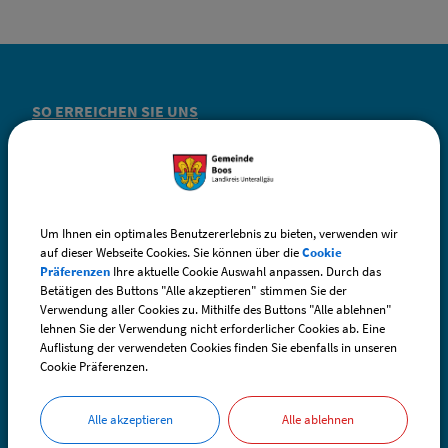
SO ERREICHEN SIE UNS
Gemeinde Boos
Fuggerstraße 3
87737 Boos
Um Ihnen ein optimales Benutzererlebnis zu bieten, verwenden wir
auf dieser Webseite Cookies. Sie können über die
Cookie
Präferenzen
Ihre aktuelle Cookie Auswahl anpassen. Durch das
Telefon:
+49 (0) 83 35 / 98 29 - 0
Betätigen des Buttons "Alle akzeptieren" stimmen Sie der
Telefax: +49 (0) 83 35 / 98 29 - 30
Verwendung aller Cookies zu. Mithilfe des Buttons "Alle ablehnen"
lehnen Sie der Verwendung nicht erforderlicher Cookies ab. Eine
Auflistung der verwendeten Cookies finden Sie ebenfalls in unseren
E-Mail:
boos@vg-boos.de
Cookie Präferenzen.
BayernPortal - Sicheres Kontaktformular
Alle akzeptieren
Alle ablehnen