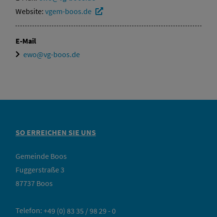
Website:
vgem-boos.de
E-Mail
ewo@vg-boos.de
SO ERREICHEN SIE UNS
Gemeinde Boos
Fuggerstraße 3
87737 Boos
Telefon:
+49 (0) 83 35 / 98 29 - 0