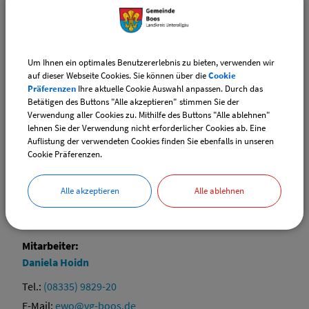
Wohnsitz; Anmeldung
Wohnsitz; Mitteilung über Änderung der
Hauptwohnung
Um Ihnen ein optimales Benutzererlebnis zu bieten, verwenden wir
Wohnungsgeberbestätigung; Vorlage
auf dieser Webseite Cookies. Sie können über die
Cookie
Präferenzen
Ihre aktuelle Cookie Auswahl anpassen. Durch das
Betätigen des Buttons "Alle akzeptieren" stimmen Sie der
Verwendung aller Cookies zu. Mithilfe des Buttons "Alle ablehnen"
Mitarbeiter:
lehnen Sie der Verwendung nicht erforderlicher Cookies ab. Eine
Auflistung der verwendeten Cookies finden Sie ebenfalls in unseren
Elvira
Ehrle
Cookie Präferenzen.
Tel.:
(08335) 9829-17
E-Mail:
ewo@vg-boos.de
Alle akzeptieren
Alle ablehnen
Website:
vgem-boos.de
Mitarbeiter:
Daniela
Hoidn
Tel.:
(08335) 9829-20
E-Mail:
ewo@vg-boos.de