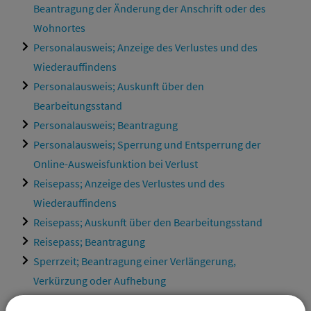
Beantragung der Änderung der Anschrift oder des
Wohnortes
Personalausweis; Anzeige des Verlustes und des
Wiederauffindens
Personalausweis; Auskunft über den
Bearbeitungsstand
Personalausweis; Beantragung
Personalausweis; Sperrung und Entsperrung der
Online-Ausweisfunktion bei Verlust
Reisepass; Anzeige des Verlustes und des
Wiederauffindens
Reisepass; Auskunft über den Bearbeitungsstand
Reisepass; Beantragung
Sperrzeit; Beantragung einer Verlängerung,
Verkürzung oder Aufhebung
Wohnsitz; Abmeldung