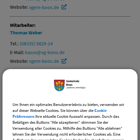
Website:
vgem-boos.de
Mitarbeiter:
Thomas
Weber
Tel.:
(08335) 9829-14
E-Mail:
kasse@vg-boos.de
Website:
vgem-boos.de
Mitarbeiter:
Gisela
Weixler
Tel.:
(08335) 9829-21
Um Ihnen ein optimales Benutzererlebnis zu bieten, verwenden wir
E-Mail:
kasse@vg-boos.de
auf dieser Webseite Cookies. Sie können über die
Cookie
Website:
vgem-boos.de
Präferenzen
Ihre aktuelle Cookie Auswahl anpassen. Durch das
Betätigen des Buttons "Alle akzeptieren" stimmen Sie der
Verwendung aller Cookies zu. Mithilfe des Buttons "Alle ablehnen"
Mitarbeiter:
lehnen Sie der Verwendung nicht erforderlicher Cookies ab. Eine