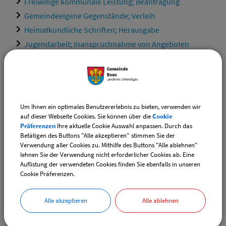
Freiwillige kommunale Leistung; Beantragung
Gemeindeeigene Gegenstände; Verleih
Heimatkundliche Schriften; Herausgabe
Jugendarbeit; Inanspruchnahme von Angeboten
Kommunale Bildungseinrichtung; Benutzung
Kommunale Ferienangebote; Informationen und
Anmeldung
Kommunale Karten und Geodaten; Erhalt
Um Ihnen ein optimales Benutzererlebnis zu bieten, verwenden wir
Kommunale Liegenschaftsverwaltung; Informationen
auf dieser Webseite Cookies. Sie können über die
Cookie
Präferenzen
Ihre aktuelle Cookie Auswahl anpassen. Durch das
Kommunale öffentliche Einrichtungen; Erlass einer
Betätigen des Buttons "Alle akzeptieren" stimmen Sie der
Benutzungsordnung
Verwendung aller Cookies zu. Mithilfe des Buttons "Alle ablehnen"
lehnen Sie der Verwendung nicht erforderlicher Cookies ab. Eine
Kommunale öffentliche Einrichtungen; Zahlung der
Auflistung der verwendeten Cookies finden Sie ebenfalls in unseren
Benutzungsgebühren
Cookie Präferenzen.
Kommunale Publikationen und Materialien; Erhalt
Kommunale Registraturarbeiten; Informationen
Alle akzeptieren
Alle ablehnen
Kommunale Veranstaltungen; Informationen und